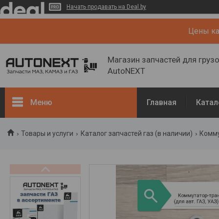
Начать продавать на Deal.by
Цены кат
Магазин запчастей для груз
AutoNEXT
Меню
Главная
Катал
Каталог
Товары и услуги
Каталог запчастей газ (в наличии)
Комму
Кузов, рама
Двигатель и его системы
Каталог запчастей ГАЗ (в
наличии)
Запчасти ГАЗ (NEW)
О нас