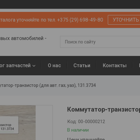
алога уточняйте по тел. +375 (29) 698-49-80
УТОЧНИТЬ
овых автомобилей -
ог запчастей
О нас
Статьи
Контакты
татор-транзистор (для авт. газ; уаз), 131.3734
Коммутатор-транзистор (
Код:
00-00000212
В наличии
Цену уточняйте