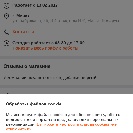
Работает с 13.02.2017
г. Минск
ул. Бабушкина, 25, 3-й этаж, пом №2, Минск, Беларусь
Контакты
Сегодня работает с 08:30 до 17:00
Показать весь график работы
Отзывы о магазине
У компании пока нет отзывов, добавьте первый
О нас
Обработка файлов cookie
Контакты
Мы используем файлы cookies для обеспечения удобства
пользователей портала и предоставления персональных
Доставка и оплата
рекомендаций.
Вы можете настроить файлы cookies или
отключить их.