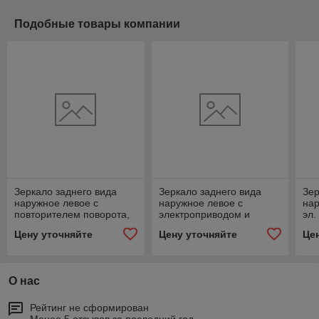
Подобные товары компании
Зеркало заднего вида
Зеркало заднего вида
Зер
наружное левое с
наружное левое с
нар
повторителем поворота,
электроприводом и
эл.
46-8201021-30
обогревом, 46.8201021-
1 о
Цену уточняйте
Цену уточняйте
Це
01
А2
О нас
Рейтинг не сформирован