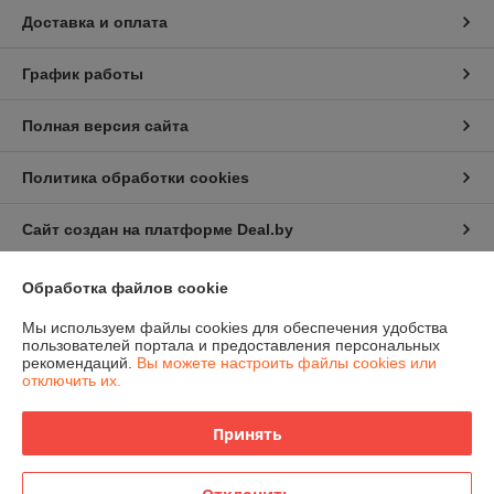
Доставка и оплата
График работы
Полная версия сайта
Политика обработки cookies
Сайт создан на платформе Deal.by
Обработка файлов cookie
Информация для покупателя
Мы используем файлы cookies для обеспечения удобства
Юридическое лицо:
ЧПТУП "Белфрезмет"
пользователей портала и предоставления персональных
220047 г. Минск, Селицкого 21, комн. 13Е
рекомендаций.
Вы можете настроить файлы cookies или
отключить их.
Регистрационный номер ЕГР: 191499355
УНП: 191499355
Принять
Регистрационный орган: Управление экономики администрации
Заводского района