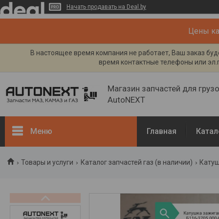
Начать продавать на Deal.by
Цены кат
В настоящее время компания не работает, Ваш заказ буде
время контактные телефоны или эл.п
Магазин запчастей для груз
AutoNEXT
Меню
Главная
Катал
Каталог
Товары и услуги
Каталог запчастей газ (в наличии)
Катуш
Кузов, рама
Двигатель и его системы
Каталог запчастей ГАЗ (в
наличии)