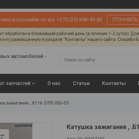
алога уточняйте по тел. +375 (29) 698-49-80
УТОЧНИТЬ
т обработан в ближайший рабочий день (в течение 1-2 суток). Дл
очту размещённую в разделе "Контакты" нашего сайта. Спасибо Ва
овых автомобилей -
ог запчастей
О нас
Статьи
Контакты
ка зажигания , .б116-3705.000-03
Катушка зажигания , .Б