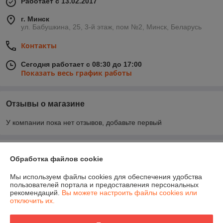
Работает с 13.02.2017
г. Минск
ул. Бабушкина, 25, 3-й этаж, пом №2, Минск, Беларусь
Контакты
Сегодня работает с 08:30 до 17:00
Показать весь график работы
Отзывы о магазине
У компании пока нет отзывов, добавьте первый
О нас
Обработка файлов cookie
Контакты
Мы используем файлы cookies для обеспечения удобства
пользователей портала и предоставления персональных
рекомендаций.
Вы можете настроить файлы cookies или
Доставка и оплата
отключить их.
График работы