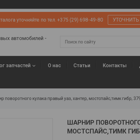
алога уточняйте по тел. +375 (29) 698-49-80
УТОЧНИТЬ
овых автомобилей -
ог запчастей
О нас
Статьи
Контакты
р поворотного кулака правый уаз, хантер, мостспайс,тимк гибр, 3
ШАРНИР ПОВОРОТНОГО 
МОСТСПАЙС,ТИМК ГИБР,