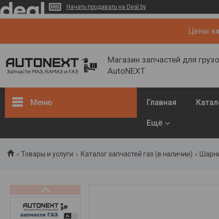
Начать продавать на Deal.by
Цены кат
Магазин запчастей для груз
AutoNEXT
Меню
Главная
Катал
Ещё
Каталог
Кузов, рама
Товары и услуги
Каталог запчастей газ (в наличии)
Шарни
Двигатель и его системы
Каталог запчастей ГАЗ (в
наличии)
Запчасти ГАЗ (NEW)
О нас