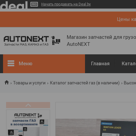
Начать продавать на Deal.by
Цены кат
Магазин запчастей для груз
AutoNEXT
Меню
Главная
Катал
Каталог
Товары и услуги
Каталог запчастей газ (в наличии)
Высок
Кузов, рама
Двигатель и его системы
Каталог запчастей ГАЗ (в
наличии)
Запчасти ГАЗ (NEW)
О нас