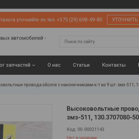
алога уточняйте по тел. +375 (29) 698-49-80
УТОЧНИТЬ
овых автомобилей -
ог запчастей
О нас
Статьи
Контакты
овольтные провода silicone с наконечниками к-т из 9 шт. змз-511, 
Высоковольтные провода
змз-511, 130.3707080-5
Код:
00-00021143
Нет в наличии