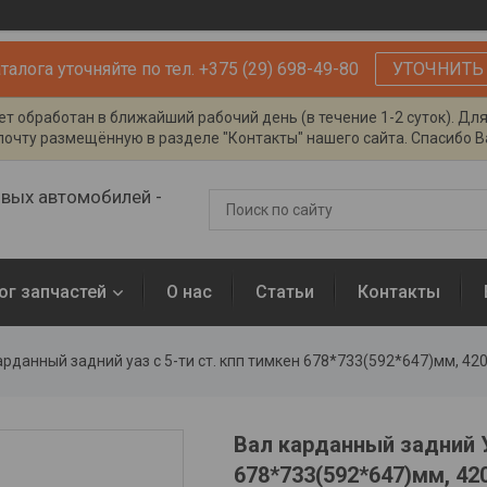
алога уточняйте по тел. +375 (29) 698-49-80
УТОЧНИТЬ
т обработан в ближайший рабочий день (в течение 1-2 суток). Дл
очту размещённую в разделе "Контакты" нашего сайта. Спасибо Ва
овых автомобилей -
ог запчастей
О нас
Статьи
Контакты
арданный задний уаз с 5-ти ст. кпп тимкен 678*733(592*647)мм, 4
Вал карданный задний У
678*733(592*647)мм, 42