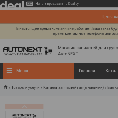
Начать продавать на Deal.by
Цены кат
В настоящее время компания не работает, Ваш заказ буде
время контактные телефоны или эл.п
Магазин запчастей для груз
AutoNEXT
Меню
Главная
Катал
Каталог
Товары и услуги
Каталог запчастей газ (в наличии)
Вал к
Кузов, рама
Двигатель и его системы
Каталог запчастей ГАЗ (в
наличии)