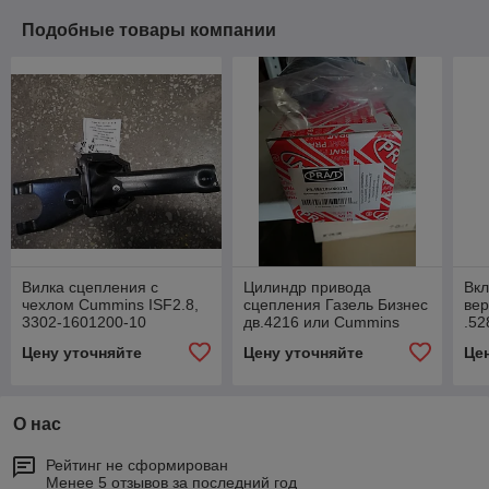
Подобные товары компании
Вилка сцепления с
Цилиндр привода
Вк
чехлом Cummins ISF2.8,
сцепления Газель Бизнес
вер
3302-1601200-10
дв.4216 или Cummins
.5
ISF2.8 и Газель Next,
Цену уточняйте
Цену уточняйте
Це
.486283000131
О нас
Рейтинг не сформирован
Менее 5 отзывов за последний год