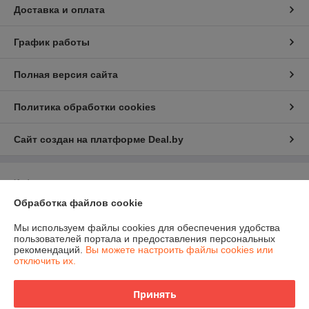
Доставка и оплата
График работы
Полная версия сайта
Политика обработки cookies
Сайт создан на платформе Deal.by
Информация для покупателя
Обработка файлов cookie
Юридическое лицо:
ЧПТУП "Белфрезмет"
220047 г. Минск, Селицкого 21, комн. 13Е
Мы используем файлы cookies для обеспечения удобства
Регистрационный номер ЕГР: 191499355
пользователей портала и предоставления персональных
рекомендаций.
Вы можете настроить файлы cookies или
УНП: 191499355
отключить их.
Регистрационный орган: Управление экономики администрации
Заводского района
Принять