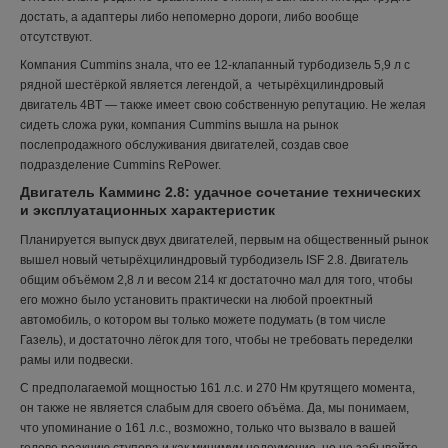
достать, а адаптеры либо непомерно дороги, либо вообще
отсутствуют.
Компания Cummins знала, что ее 12-клапанный турбодизель 5,9 л с
рядной шестёркой является легендой, а четырёхцилиндровый
двигатель 4BT — также имеет свою собственную репутацию. Не желая
сидеть сложа руки, компания Cummins вышла на рынок
послепродажного обслуживания двигателей, создав свое
подразделение Cummins RePower.
Двигатель Камминс 2.8: удачное сочетание технических
и эксплуатационных характеристик
Планируется выпуск двух двигателей, первым на общественный рынок
вышел новый четырёхцилиндровый турбодизель ISF 2.8. Двигатель
общим объёмом 2,8 л и весом 214 кг достаточно мал для того, чтобы
его можно было установить практически на любой проектный
автомобиль, о котором вы только можете подумать (в том числе
Газель), и достаточно лёгок для того, чтобы не требовать переделки
рамы или подвески.
С предполагаемой мощностью 161 л.с. и 270 Нм крутящего момента,
он также не является слабым для своего объёма. Да, мы понимаем,
что упоминание о 161 л.с., возможно, только что вызвало в вашей