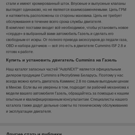
стали и имеют хромированный шток. Впускные и выпускные клапаны
выглядят одинаково, но не являются взаимозаменяемыми. Цепь ГРМ
и натяжитель расположены со стороны маховика. Цепь не требует
обслуживания в течение всего срока службы двигателя.
В комплект поставки входит всё необходимое, чтобы установить новое
«сердце» в выбранный вами автомобиль Газель и сделать его
свободным от искры. От полного привода аксессуаров до педали газа,
OBD и набора датчиков — всё это есть в двигателе Cummins ISF 2.8 и
готово к работе.
Купить и установить двигатель Cummins на Газель
Наш каталог запасных частей "AutoNEXT" является официальным
дилером продукции Cummins в Республике Беларусь. Поэтому у нас
всегда можно купить двигатель Камминс 2.8 по самым выгодным ценам
в Минске. Если вы не уверены в том, подходит ли рабочий механизма к
модели вашего автомобиля Газель, обращайтесь за помощью к нашим
опытным и квалифицированным консультантам. Специалисты нашего
каталога также дадут дельные советы по техническому обслуживанию
и эксплуатации двигателя.
Другие статьи рубрики