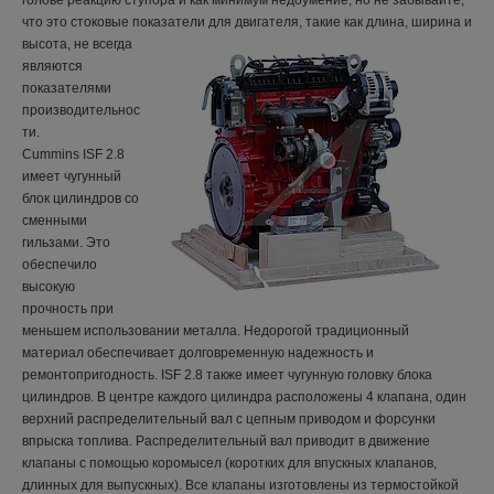
голове реакцию ступора и как минимум недоумение, но не забывайте,
что это стоковые показа
тели для двигателя, такие как длина, ширина и
высота, не всегда
являются
показателями
производительнос
ти.
Cummins ISF 2.8
имеет чугунный
блок цилиндров со
сменными
гильзами. Это
обеспечило
высокую
прочность при
меньшем использовании металла. Недорогой традиционный
материал обеспечивает долговременную надежность и
ремонтопригодность. ISF 2.8 также имеет чугунную головку блока
цилиндров. В центре каждого цилиндра расположены 4 клапана, один
верхний распределительный вал с цепным приводом и форсунки
впрыска топлива. Распределительный вал приводит в движение
клапаны с помощью коромысел (коротких для впускных клапанов,
длинных для выпускных). Все клапаны изготовлены из термостойкой