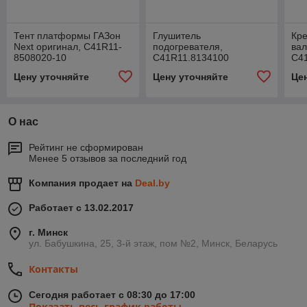
Тент платформы ГАЗон
Глушитель
Кре
Next оригинал, С41R11-
подогревателя,
вал
8508020-10
С41R11.8134100
С4
Цену уточняйте
Цену уточняйте
Це
О нас
Рейтинг не сформирован
Менее 5 отзывов за последний год
Компания продает на
Deal.by
Работает с 13.02.2017
г. Минск
ул. Бабушкина, 25, 3-й этаж, пом №2, Минск, Беларусь
Контакты
Сегодня работает с 08:30 до 17:00
Показать весь график работы