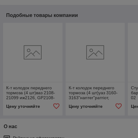
Подобные товары компании
К-т колодок переднего
К-т колодок переднего
Сту
тормоза (4 шт)ваз 2108-
тормоза (4 шт)уаз 3160-
бар
21099 иж2126, GP2108-
3163"наnтеr"ратriот,
02
3501800
GP3160-3501800
Цену уточняйте
Цену уточняйте
Це
О нас