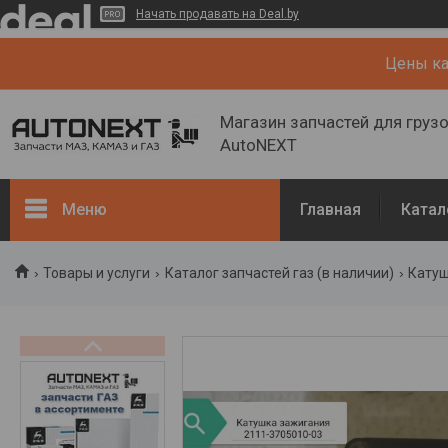
Начать продавать на Deal.by
Цены кат
Магазин запчастей для груз
AutoNEXT
Меню
Главная
Катал
Каталог
Товары и услуги
Каталог запчастей газ (в наличии)
Катуш
Кузов, рама
Двигатель и его системы
Каталог запчастей ГАЗ (в
наличии)
Запчасти ГАЗ (NEW)
О нас