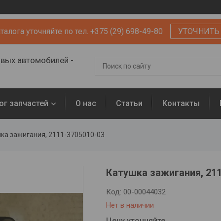
алога уточняйте по тел. +375 (29) 698-49-80
УТОЧНИТЬ
овых автомобилей -
ог запчастей
О нас
Статьи
Контакты
ка зажигания, 2111-3705010-03
Катушка зажигания, 21
Код:
00-00044032
Нет в наличии
Цену уточняйте