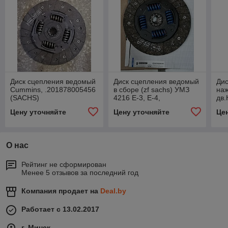
Диск сцепления ведомый
Диск сцепления ведомый
Дис
Cummins, .201878005456
в сборе (zf sachs) УМЗ
наж
(SACHS)
4216 Е-3, Е-4,
дв.
.201878005153
330
Цену уточняйте
Цену уточняйте
Це
А2
О нас
Рейтинг не сформирован
Менее 5 отзывов за последний год
Компания продает на
Deal.by
Работает с 13.02.2017
г. Минск