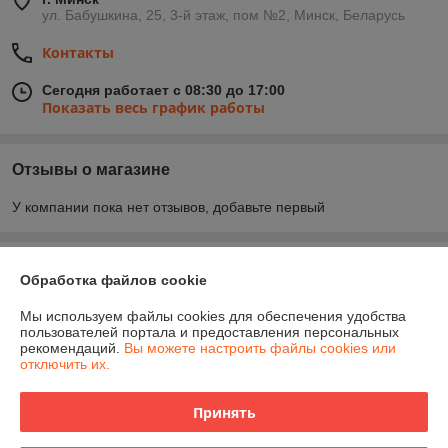
ул. Бабушкина, 25, 3-й этаж, пом №2, Минск, Беларусь
Контакты
Сегодня работает с 08:30 до 17:00
Показать весь график работы
Отзывы о магазине
У компании пока нет отзывов, добавьте первый
О нас
Обработка файлов cookie
Контакты
Мы используем файлы cookies для обеспечения удобства
пользователей портала и предоставления персональных
рекомендаций.
Вы можете настроить файлы cookies или
Доставка и оплата
отключить их.
График работы
Принять